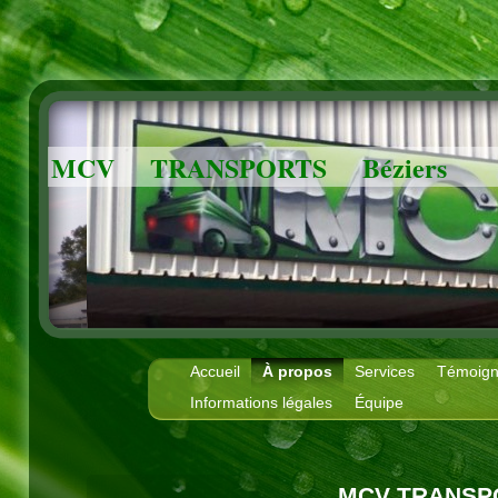
MCV TRANSPORTS Béziers
Accueil
À propos
Services
Témoig
Informations légales
Équipe
MCV TRANSP