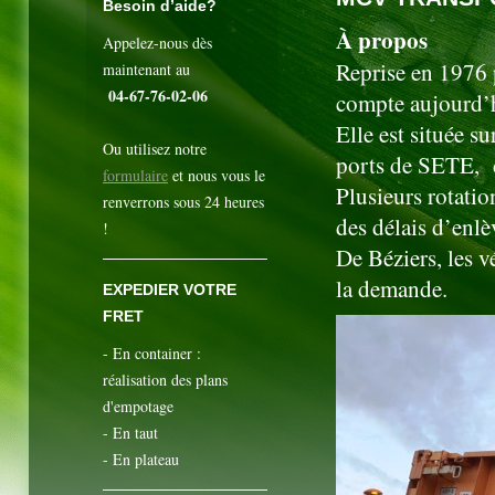
Besoin d’aide?
À propos
Appelez-nous dès
Reprise en 1976
maintenant au
04-67-76-02-06
compte aujourd’h
Elle est située s
Ou utilisez notre
ports de SETE,
formulaire
et nous vous le
Plusieurs rotatio
renverrons sous 24 heures
des délais d’enl
!
De Béziers, les v
la demande.
EXPEDIER VOTRE
FRET
- En container :
réalisation des plans
d'empotage
- En taut
- En plateau