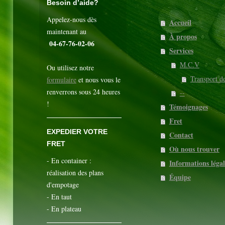
Besoin d’aide?
Appelez-nous dès
Accueil
maintenant au
À propos
04-67-76-02-06
Services
M.C.V
Ou utilisez notre
Transport d
formulaire
et nous vous le
renverrons sous 24 heures
--
!
Témoignages
Fret
EXPEDIER VOTRE
Contact
FRET
Où nous trouver
- En container :
Informations légal
réalisation des plans
Équipe
d'empotage
- En taut
- En plateau