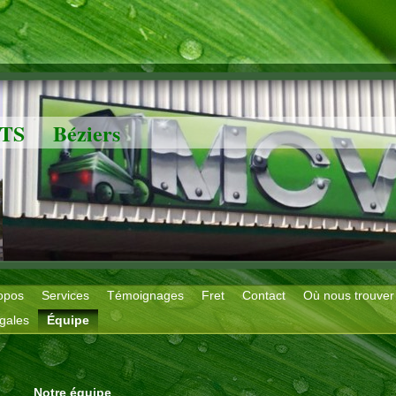
S Béziers
opos
Services
Témoignages
Fret
Contact
Où nous trouver
égales
Équipe
Notre équipe